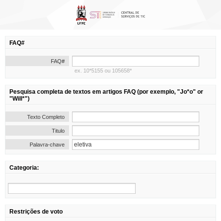
FAQ#
FAQ#
ex. 10*5155 ou 105658*
Pesquisa completa de textos em artigos FAQ (por exemplo, "Jo*o" or
"Will*")
Texto Completo
Titulo
Palavra-chave
Categoria:
Restrições de voto