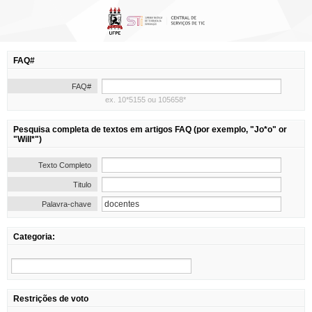
FAQ#
FAQ#
ex. 10*5155 ou 105658*
Pesquisa completa de textos em artigos FAQ (por exemplo, "Jo*o" or
"Will*")
Texto Completo
Titulo
Palavra-chave
Categoria:
Restrições de voto