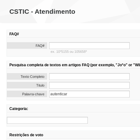
CSTIC - Atendimento
FAQ#
FAQ#
ex. 10*5155 ou 105658*
Pesquisa completa de textos em artigos FAQ (por exemplo, "Jo*o" or "Wil
Texto Completo
Titulo
Palavra-chave
Categoria:
Restrições de voto