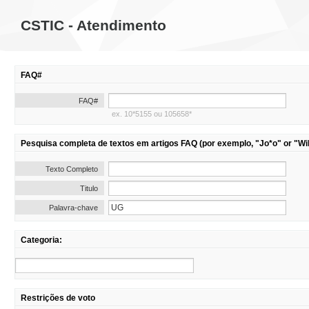
CSTIC - Atendimento
FAQ#
FAQ#
ex. 10*5155 ou 105658*
Pesquisa completa de textos em artigos FAQ (por exemplo, "Jo*o" or "Wil
Texto Completo
Titulo
Palavra-chave
Categoria:
Restrições de voto