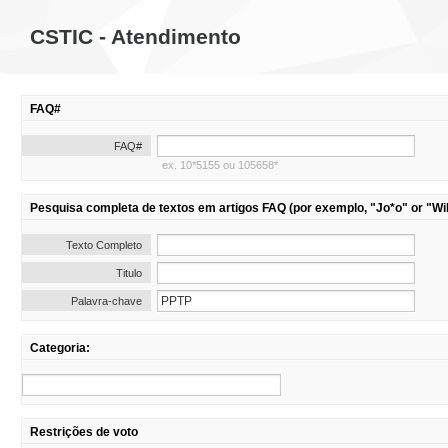
CSTIC - Atendimento
FAQ#
FAQ#
ex. 10*5155 ou 105658*
Pesquisa completa de textos em artigos FAQ (por exemplo, "Jo*o" or "Wil
Texto Completo
Titulo
Palavra-chave
Categoria:
Restrições de voto