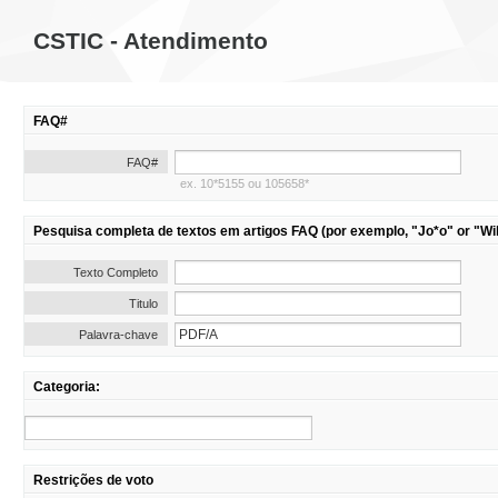
CSTIC - Atendimento
FAQ#
FAQ#
ex. 10*5155 ou 105658*
Pesquisa completa de textos em artigos FAQ (por exemplo, "Jo*o" or "Wil
Texto Completo
Titulo
Palavra-chave
Categoria:
Restrições de voto