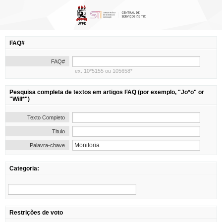
FAQ#
FAQ#
ex. 10*5155 ou 105658*
Pesquisa completa de textos em artigos FAQ (por exemplo, "Jo*o" or
"Will*")
Texto Completo
Titulo
Palavra-chave
Categoria:
Restrições de voto