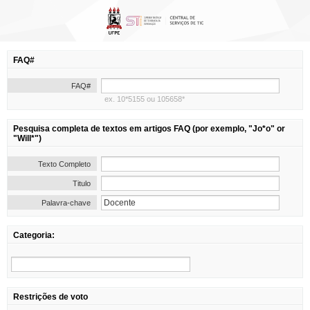
FAQ#
FAQ#
ex. 10*5155 ou 105658*
Pesquisa completa de textos em artigos FAQ (por exemplo, "Jo*o" or
"Will*")
Texto Completo
Titulo
Palavra-chave
Categoria:
Restrições de voto