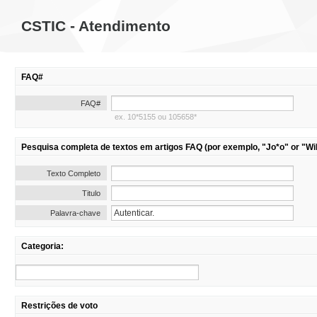
CSTIC - Atendimento
FAQ#
FAQ#
ex. 10*5155 ou 105658*
Pesquisa completa de textos em artigos FAQ (por exemplo, "Jo*o" or "Wil
Texto Completo
Titulo
Palavra-chave
Categoria:
Restrições de voto