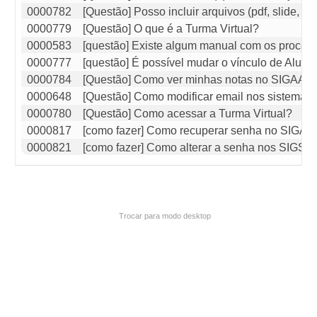
0000782
[Questão] Posso incluir arquivos (pdf, slide, i
0000779
[Questão] O que é a Turma Virtual?
0000583
[questão] Existe algum manual com os proce
0000777
[questão] É possível mudar o vínculo de Alun
0000784
[Questão] Como ver minhas notas no SIGAA (T
0000648
[Questão] Como modificar email nos sistema
0000780
[Questão] Como acessar a Turma Virtual?
0000817
[como fazer] Como recuperar senha no SIGAA
0000821
[como fazer] Como alterar a senha nos SIGS 
Trocar para modo desktop