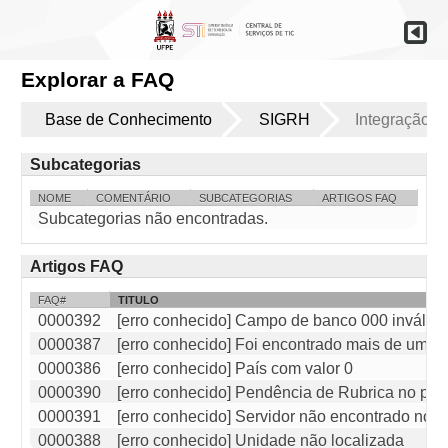
Explorar a FAQ
Base de Conhecimento
SIGRH
Integração 
Subcategorias
NOME
COMENTÁRIO
SUBCATEGORIAS
ARTIGOS FAQ
Subcategorias não encontradas.
Artigos FAQ
FAQ#
TITULO
0000392
[erro conhecido] Campo de banco 000 inválido
0000387
[erro conhecido] Foi encontrado mais de um re
0000386
[erro conhecido] País com valor 0
0000390
[erro conhecido] Pendência de Rubrica no pro
0000391
[erro conhecido] Servidor não encontrado no 
0000388
[erro conhecido] Unidade não localizada