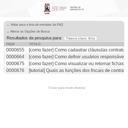
← Voltar para a lista de entradas da FAQ
← Alterar as Opções de Busca
Resultados da pesquisa para:
Palavra-chave: ficha
FAQ#
TITULO
0000655
[como fazer] Como cadastrar cláusulas contratua
0000664
[como fazer] Como definir usuários responsávei
0000675
[como fazer] Como visualizar ou retornar ficha
0000676
[tutorial] Quais as funções dos fiscais de contrat
Trocar para modo desktop