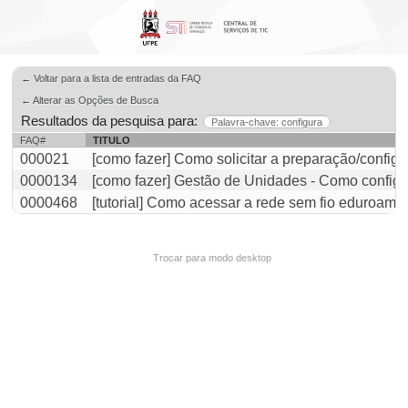
← Voltar para a lista de entradas da FAQ
← Alterar as Opções de Busca
Resultados da pesquisa para:
Palavra-chave: configura
FAQ#
TITULO
000021
[como fazer] Como solicitar a preparação/confi
0000134
[como fazer] Gestão de Unidades - Como configu
0000468
[tutorial] Como acessar a rede sem fio eduroam L
Trocar para modo desktop