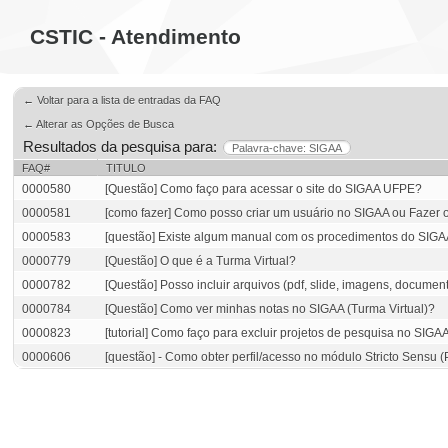
CSTIC - Atendimento
← Voltar para a lista de entradas da FAQ
← Alterar as Opções de Busca
Resultados da pesquisa para:
Palavra-chave: SIGAA
FAQ#
TITULO
0000580
[Questão] Como faço para acessar o site do SIGAA UFPE?
0000581
[como fazer] Como posso criar um usuário no SIGAA ou Fazer 
0000583
[questão] Existe algum manual com os procedimentos do SIG
0000779
[Questão] O que é a Turma Virtual?
0000782
[Questão] Posso incluir arquivos (pdf, slide, imagens, document
0000784
[Questão] Como ver minhas notas no SIGAA (Turma Virtual)?
0000823
[tutorial] Como faço para excluir projetos de pesquisa no SIGA
0000606
[questão] - Como obter perfil/acesso no módulo Stricto Sensu 