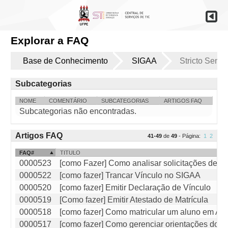
Explorar a FAQ
Base de Conhecimento
SIGAA
Stricto Sensu
Subcategorias
NOME
COMENTÁRIO
SUBCATEGORIAS
ARTIGOS FAQ
Subcategorias não encontradas.
Artigos FAQ
41-49
de
49
- Página:
1
2
FAQ#
TITULO
0000523
[como Fazer] Como analisar solicitações de t
0000522
[como fazer] Trancar Vínculo no SIGAA
0000520
[como fazer] Emitir Declaração de Vínculo
0000519
[Como fazer] Emitir Atestado de Matrícula
0000518
[como fazer] Como matricular um aluno em Ati
0000517
[como fazer] Como gerenciar orientações do S